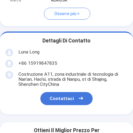
Marca
ADKIOSK
Osservi più
Dettagli Di Contatto
Luna Long
+86 15919847835
Costruzione A11, zona industriale di tecnologia di
Nan'an, Hao'si, strada di Nanpu, st di Shajing,
Shenzhen City.China
Contattaci
Ottieni Il Miglior Prezzo Per