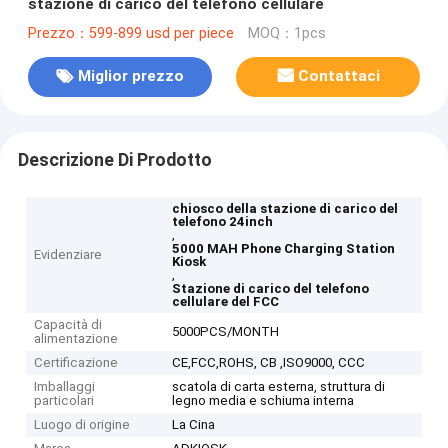
stazione di carico del telefono cellulare
Prezzo：599-899 usd per piece
MOQ：1pcs
Miglior prezzo
Contattaci
Descrizione Di Prodotto
chiosco della stazione di carico del
telefono 24inch
,
5000 MAH Phone Charging Station
Evidenziare
Kiosk
,
Stazione di carico del telefono
cellulare del FCC
Capacità di
5000PCS/MONTH
alimentazione
Certificazione
CE,FCC,ROHS, CB ,ISO9000, CCC
Imballaggi
scatola di carta esterna, struttura di
particolari
legno media e schiuma interna
Luogo di origine
La Cina