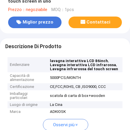
touch screen in uno
Prezzo：negoziabile
MOQ：1pcs
Miglior prezzo
Contattaci
Descrizione Di Prodotto
,
lavagna interattiva LCD 86inch
Evidenziare
,
Lavagna interattiva LCD infrarossa
Lavagna infrarossa del touch screen
Capacità di
5000PCS/MONTH
alimentazione
Certificazione
CE,FCC,ROHS, CB ,ISO9000, CCC
Imballaggi
scatola di carta di box+wooden
particolari
Luogo di origine
La Cina
Marca
ADKIOSK
Osservi più