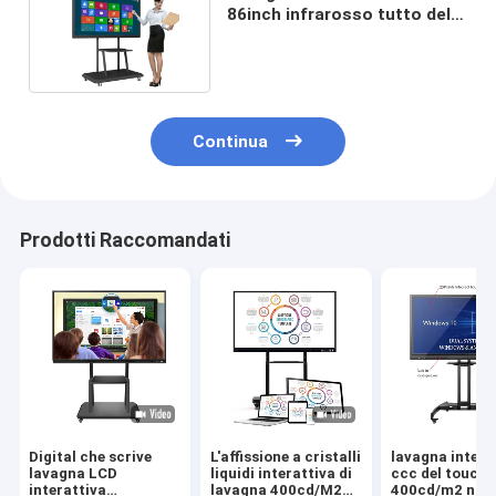
86inch infrarosso tutto del
touch screen in uno
Continua
Prodotti Raccomandati
Digital che scrive
L'affissione a cristalli
lavagna intera
lavagna LCD
liquidi interattiva di
ccc del touch 
interattiva
lavagna 400cd/M2
400cd/m2 non