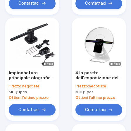
Contattaci
Contattaci
Impionbatura
4 la parete
principale olografica
dell'esposizione del
di sostegno di
fan dell'ologramma
Prezzo:
negotiate
Prezzo:
negotiate
pannello
delle lame 3D ha
MOQ:
1pcs
MOQ:
1pcs
dell'esposizione
riparato il pannello di
70cm del fan del PC
30cm 42cm 85cm
Ottieni l'ultimo prezzo
Ottieni l'ultimo prezzo
dell'ABS
Contattaci
Contattaci