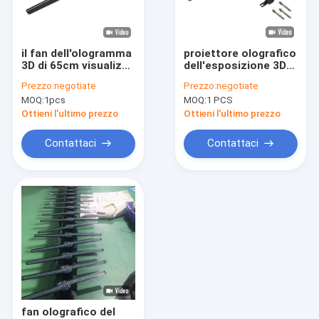
Giro della fabbrica
Controllo di qualità
il fan dell'ologramma
proiettore olografico
3D di 65cm visualizza
dell'esposizione 3D
Contattici
il contrassegno
del fan
Prezzo:
negotiate
Prezzo:
negotiate
fissato al muro di
dell'ologramma di
MOQ:
1pcs
MOQ:
1 PCS
Digital del giocatore
42cm LED 3D 10
Notizie
di pubblicità del LED
metri di controllo di
Ottieni l'ultimo prezzo
Ottieni l'ultimo prezzo
Wifi
Richieda una citazione
Contattaci
Contattaci
Contrassegno all'aperto di Digital
Contrassegno di Digital dell'elevatore
pubblicità del contrassegno digitale
Contrassegno fissato al muro di Digital
fan olografico del