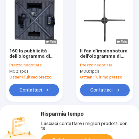
160 la pubblicità
Il fan d'impionbatura
dell'ologramma di
dell'ologramma di
grado 3d visualizza
Wifi 3D visualizza
Prezzo:
negotiate
Prezzo:
negotiate
l'impionbatura 80W di
85cm 100cm 120W
MOQ:
1pcs
MOQ:
1pcs
100cm
per la pubblicità
Ottieni l'ultimo prezzo
Ottieni l'ultimo prezzo
Contattaci
Contattaci
Risparmia tempo
Lasciaci contattare i migliori prodotti con
te.