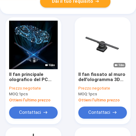
Dai il tuo requisito
Il fan principale
Il fan fissato al muro
olografico del PC
dell'ologramma 3D
dell'ABS visualizza
visualizza il pannello
Prezzo:
negotiate
Prezzo:
negotiate
1024×638 Wifi senza
di 30cm con
MOQ:
1pcs
MOQ:
1pcs
fili Bluetooth
controllo del App
Ottieni l'ultimo prezzo
Ottieni l'ultimo prezzo
Contattaci
Contattaci