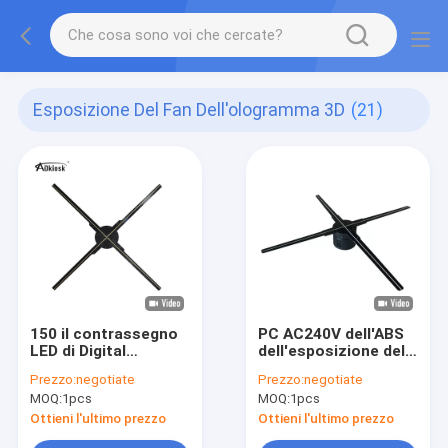
Esposizione Del Fan Dell'ologramma 3D
(21)
150 il contrassegno
PC AC240V dell'ABS
LED di Digital
dell'esposizione del
dell'esposizione del
fan dell'ologramma di
Prezzo:
negotiate
Prezzo:
negotiate
fan dell'ologramma di
Wifi Bluetooth 3D per
MOQ:
1pcs
MOQ:
1pcs
angolo di visione di
la pubblicità
grado 3D visualizza il
Ottieni l'ultimo prezzo
Ottieni l'ultimo prezzo
fan 85cm