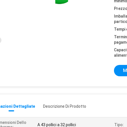
minimo
Prezzo
Imball
partico
Tempi 
Termini
pagam
Capaci
alimen
M
azioni Dettagliate
Descrizione Di Prodotto
mensioni Dello
A 43 pollici a 32 pollici
Tipo: