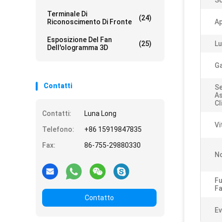
S
Terminale Di
(24)
Riconoscimento Di Fronte
Ap
Esposizione Del Fan
(25)
Lu
Dell'ologramma 3D
Ga
Contatti
Se
As
Cl
Contatti:
Luna Long
Vi
Telefono:
+86 15919847835
Fax:
86-755-29880330
No
Fu
Fa
Contatto
Ev