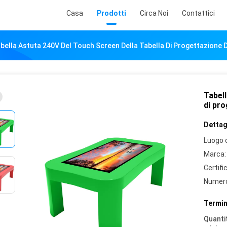
Casa
Prodotti
Circa Noi
Contattici
bella Astuta 240V Del Touch Screen Della Tabella Di Progettazione 
Tabell
di pr
Dettagl
Luogo d
Marca:
Certifi
Numero
Termin
Quantit