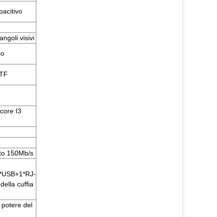
pacitivo
angoli visivi
co
 TF
core I3
ato 150Mb/s
*USB+1*RJ-
della cuffia
potere del