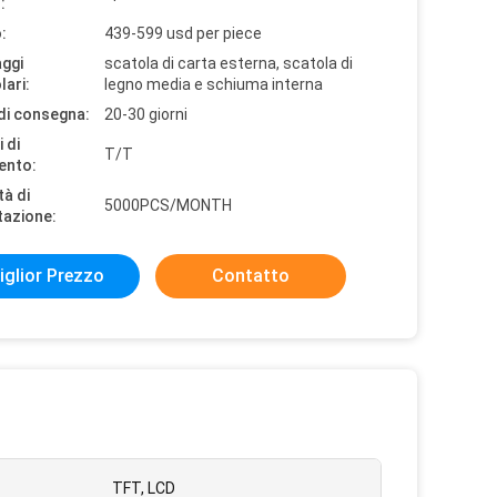
:
:
439-599 usd per piece
aggi
scatola di carta esterna, scatola di
lari:
legno media e schiuma interna
di consegna:
20-30 giorni
 di
T/T
ento:
tà di
5000PCS/MONTH
tazione:
iglior Prezzo
Contatto
TFT, LCD