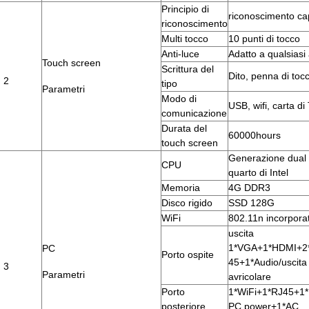
Principio di
riconoscimento ca
riconoscimento
Multi tocco
10 punti di tocco
Anti-luce
Adatto a qualsiasi 
Touch screen
Scrittura del
Dito, penna di toc
2
tipo
Parametri
Modo di
USB, wifi, carta di
comunicazione
Durata del
60000hours
touch screen
Generazione dual 
CPU
quarto di Intel
Memoria
4G DDR3
Disco rigido
SSD 128G
WiFi
802.11n incorpor
uscita
1*VGA+1*HDMI+2
PC
Porto ospite
45+1*Audio/uscita 
3
Parametri
avricolare
Porto
1*WiFi+1*RJ45+1* 
posteriore
PC power+1*AC