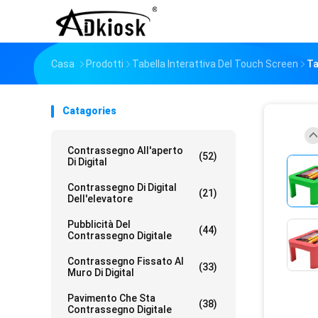
Casa
Prodotti
Tabella Interattiva Del Touch Screen
Ta
Catagories
Contrassegno All'aperto
(52)
Di Digital
Contrassegno Di Digital
(21)
Dell'elevatore
Pubblicità Del
(44)
Contrassegno Digitale
Contrassegno Fissato Al
(33)
Muro Di Digital
Pavimento Che Sta
(38)
Contrassegno Digitale