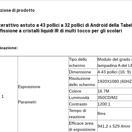
zione di prodotto
erattivo astuto a 43 pollici a 32 pollici di Android della Tabe
ffissione a cristalli liquidi IR di multi tocco per gli scolari
icazione:
Tipo dello
Modulo del grado 
schermo
lampadina A del 
Dimensione
A 43 pollici (16: 9)
Risoluzione
1920X1080 (60HZ
dello schermo
Esposizione
Colore
16.7M
1
Luminosità
350CD/M2
Parametri
Contrasto
1200:1
Tempo di
8ms
reazione
Efficace area
941,2 x 529.4mm
di esposizione