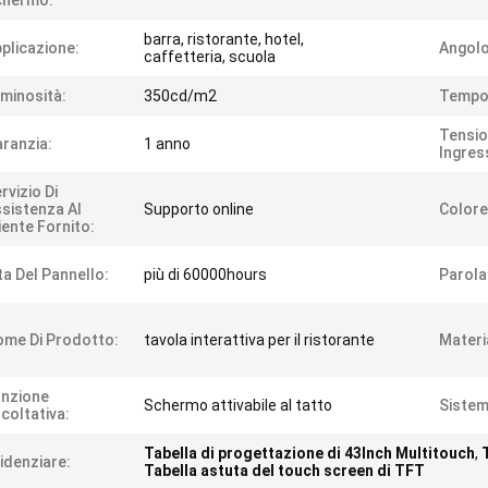
chermo:
barra, ristorante, hotel,
plicazione:
Angolo
caffetteria, scuola
minosità:
350cd/m2
Tempo 
Tensio
ranzia:
1 anno
Ingres
rvizio Di
sistenza Al
Supporto online
Colore
iente Fornito:
ta Del Pannello:
più di 60000hours
Parola
me Di Prodotto:
tavola interattiva per il ristorante
Materi
nzione
Schermo attivabile al tatto
Sistem
coltativa:
Tabella di progettazione di 43Inch Multitouch
,
idenziare:
Tabella astuta del touch screen di TFT