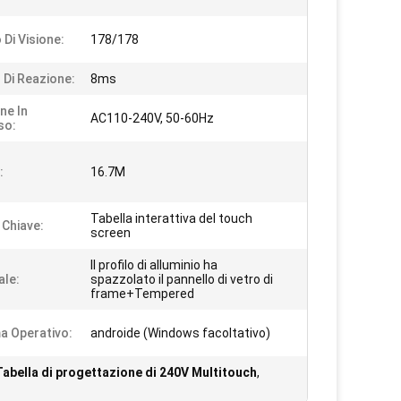
 Di Visione:
178/178
Di Reazione:
8ms
ne In
AC110-240V, 50-60Hz
so:
:
16.7M
Tabella interattiva del touch
 Chiave:
screen
Il profilo di alluminio ha
ale:
spazzolato il pannello di vetro di
frame+Tempered
a Operativo:
androide (Windows facoltativo)
Tabella di progettazione di 240V Multitouch
,