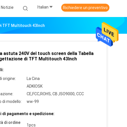
Italian
Notizie
Richiedere un preventivo
Di TFT Multitouch 43Inch
a astuta 240V del touch screen della Tabella
ogettazione di TFT Multitouch 43Inch
i:
i origine:
La Cina
ADKIOSK
cazione:
CE,FCC,ROHS, CB ,ISO9000, CCC
 di modello:
ww-99
i di pagamento e spedizione:
à di ordine
1pcs