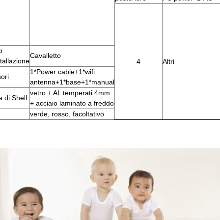
o
Cavalletto
stallazione
4
Altri
1*Power cable+1*wifi
ori
antenna+1*base+1*manual
vetro + AL temperati 4mm
 di Shell
+ acciaio laminato a freddo
verde, rosso, facoltativo