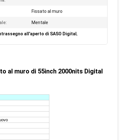
ma:
Fissato al muro
ale:
Mentale
trassegno all'aperto di SASO Digital
,
to al muro di 55inch 2000nits Digital
nuovo