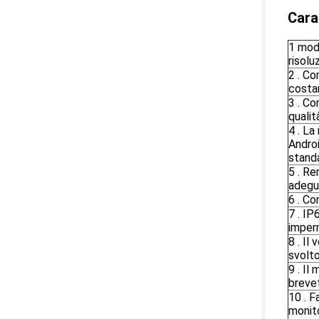
Cara
1 modu
risolu
2 . C
costan
3 . Co
qualit
4 . La
Androi
standa
5 . Re
adegu
6 . C
7 . IP
imperm
8 . Il
svolto
9 . Il
brevet
10 . 
monito