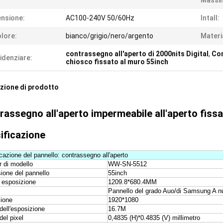
Massi
nsione:
AC100-240V 50/60Hz
Intall:
lore:
bianco/grigio/nero/argento
Materi
contrassegno all'aperto di 2000nits Digital
,
Con
idenziare:
chiosco fissato al muro 55inch
zione di prodotto
rassegno all'aperto impermeabile all'aperto fissa
ificazione
cazione del pannello: contrassegno all'aperto
 di modello
WW-SN-5512
ione del pannello
55inch
 esposizione
1209.8*680.4MM
Pannello del grado Auo/di Samsung A 
zione
1920*1080
dell'esposizione
16.7M
el pixel
0,4835 (H)*0.4835 (V) millimetro