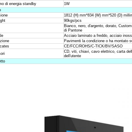
o di energia standby
1W
o
ione
1812 (H) mm*834 (W) mm*520 (D) milli
ght
90kgs/pcs
Bianco, nero, d'argento, dorato, Custo
di Pantone
le
Acciaio laminato a freddo, acciaio inossi
azione
Pavimenti la condizione o ha montato s
ccates
CE/FCC/ROHS/C-TICK/BV/SASO
CD, viti, chiavi, cavo elettrico, carta d
ori
dell'utente
tto