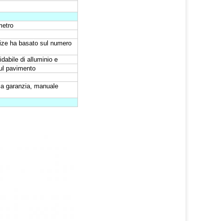
metro
mize ha basato sul numero
dabile di alluminio e
ul pavimento
ella garanzia, manuale