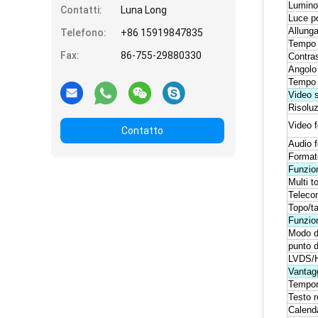
Lumino
Contatti:
Luna Long
Luce po
Allung
Telefono:
+86 15919847835
Tempo 
Fax:
86-755-29880330
Contra
Angolo 
Tempo d
Video s
Risolu
Video 
Contatto
Audio 
Format
Funzion
Multi t
Teleco
Topo/ta
Funzion
Modo di
punto d
LVDS/
Vantag
Tempor
Testo r
Calend