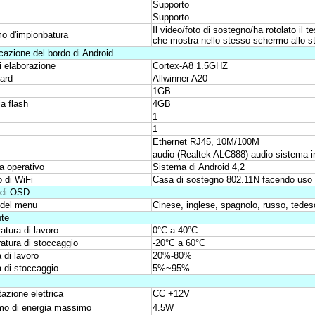
Supporto
Supporto
Il video/foto di sostegno/ha rotolato il 
o d'impionbatura
che mostra nello stesso schermo allo 
cazione del bordo di Android
i elaborazione
Cortex-A8 1.5GHZ
ard
Allwinner A20
1GB
a flash
4GB
1
1
Ethernet RJ45, 10M/100M
audio (Realtek ALC888) audio sistema i
a operativo
Sistema di Android 4,2
 di WiFi
Casa di sostegno 802.11N facendo uso 
 di OSD
 del menu
Cinese, inglese, spagnolo, russo, tedesc
te
tura di lavoro
0°C a 40°C
atura di stoccaggio
-20°C a 60°C
 di lavoro
20%-80%
 di stoccaggio
5%~95%
azione elettrica
CC +12V
o di energia massimo
4.5W