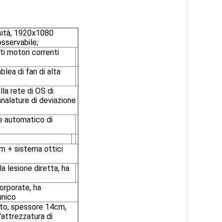
osità, 1920x1080
osservabile;
i motori correnti
lea di fan di alta
la rete di OS di
canalature di deviazione
e automatico di
mm + sistema ottici
a lesione diretta, ha
orporate, ha
unico
nto, spessore 14cm,
'attrezzatura di