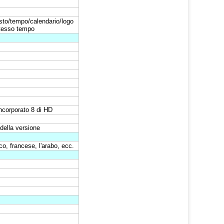
testo/tempo/calendario/logo
stesso tempo
ncorporato 8 di HD
della versione
o, francese, l'arabo, ecc.