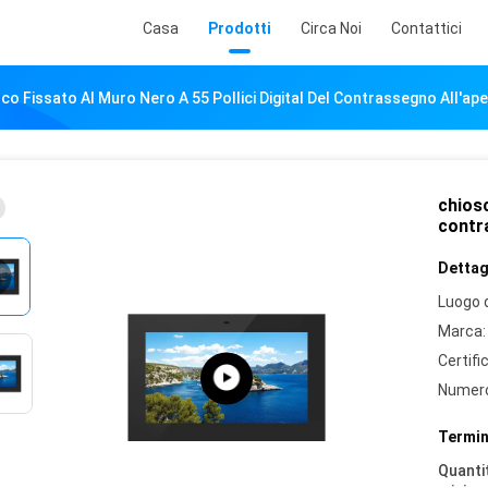
Casa
Prodotti
Circa Noi
Contattici
co Fissato Al Muro Nero A 55 Pollici Digital Del Contrassegno All'ape
chiosc
contr
Dettagl
Luogo d
Marca:
Certifi
Numero
Termin
Quantit