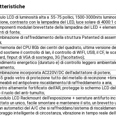
tteristiche
lo LCD di luminosità alta a .55-75 pollici, 1500-3000nits lumin
zione, contrasto con la lampadina del LED, luce solare di 4000:1 
omponenti modulari brevettate della lampadina del LED + element
ti di fonte;
mbinazione di raffreddamento della struttura Patented di assemb
à;
 memoria del CPU 8Gb dei centri del quadrato, ultima versione del
d sostiene il controllo di lan, il controllo di WIFI, USB, il CF, le s
rd, l'input di VGA di sostegno, 3G (facoltativo);
ndimento energetico (duraturo e) di controllo leggero ambiental
amento;
ombinazione incorporata AC220V/DC dell'adattatore di potere;
65 grado vetro di protezione tutto del metallo di recinzione +6
eabili ed antipolvere riscaldamento/di raffreddamento a aria;
 vetro altamente fortificato dell'AR, protegge lo schermo LCD dall
 il ruolo del anti-tumulto;
 modulo LCD Rackmount dell'esposizione + serrature antifurto inc
tato un unico, facile smontare e mantenere il sito, un brevetto 
Fan automatici del A/C che si raffreddano/sistema di riscaldame
raggio intelligente di circostanza, vibrazione in tempo reale dell