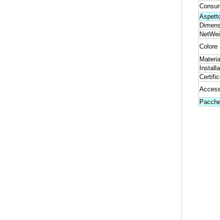
Consum
Aspett
Dimens
NetWei
Colore
Materia
Install
Certifi
Access
Pacche