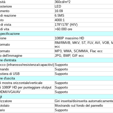
sità
360cd/m*2
steriore
LED
amento
16:09
di reazione
6.5MS
sto
4000:1
di vista
178°/178° (H/V)
i vita
>60.000 ore
pecificazione
zione
1080P massimo HD
RM/RMVB, MKV, ST, FLV, AVI, VOB,
formato
ecc
formato
MP3, WMA, SCIMMIA, Flac ecc
o dell'immagine
JPG, BMP, GIF ecc
e d'entrata
occo (infrarosso/resistenza/capacitivi)
Supporto
mando
Supporto
stiera di USB
Supporto
e d'uscita
 mostra orizzontale/verticale
Supporto
i 1080P HD per punteggiare oIutput
Supporto
HDMI/VGA/AV
Supporto
gi
izzatore
Giri inserita/disinserita automaticament
otolato
Mostrando sul fondo del pannello
ario
Supporto