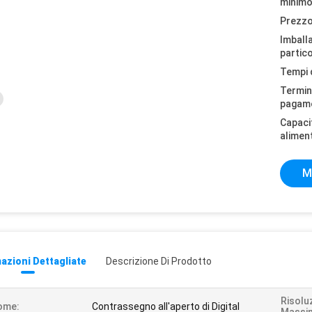
minimo
Prezzo
Imball
partico
Tempi 
Termini
pagam
Capaci
alimen
M
azioni Dettagliate
Descrizione Di Prodotto
Risolu
ome:
Contrassegno all'aperto di Digital