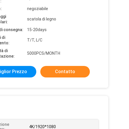
:
:
negoziabile
aggi
scatola di legno
lari:
di consegna:
15-20days
 di
T/T, L/C
ento:
tà di
5000PCS/MONTH
tazione:
iglior Prezzo
Contatto
zione
4K/1920*1080