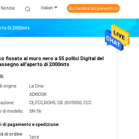
Italian
Notizie
Richiedere un preventivo
rto Di 2000nits
o fissato al muro nero a 55 pollici Digital del
assegno all'aperto di 2000nits
i:
i origine:
La Cina
ADKIOSK
cazione:
CE,FCC,ROHS, CB ,ISO9000, CCC
 di modello:
SN-56
i di pagamento e spedizione:
à di ordine
1pcs