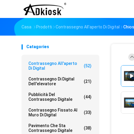
Casa
Prodotti
Contrassegno All'aperto Di Digital
Chios
Catagories
Contrassegno All'aperto
(52)
Di Digital
Contrassegno Di Digital
(21)
Dell'elevatore
Pubblicità Del
(44)
Contrassegno Digitale
Contrassegno Fissato Al
(33)
Muro Di Digital
Pavimento Che Sta
(38)
Contrassegno Digitale