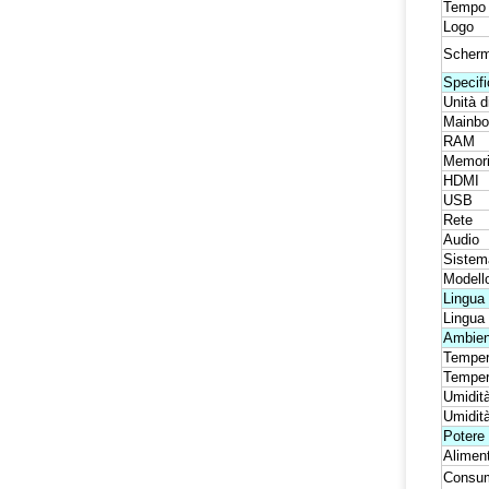
Tempo
Logo
Scherm
Specifi
Unità d
Mainbo
RAM
Memori
HDMI
USB
Rete
Audio
Sistem
Modello
Lingua
Lingua
Ambien
Tempera
Temper
Umidità
Umidità
Potere
Aliment
Consum