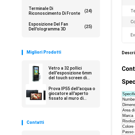
Terminale Di
(24)
Te
Riconoscimento Di Fronte
Co
Esposizione Del Fan
(25)
Dell'ologramma 3D
Ev
Migliori Prodotti
Descri
Cont
Vetro a 32 pollici
dell'esposizione 6mm
del touch screen di
Spec
Digital con il totem
all'aperto di Digital di
Prova IP55 dell'acqua o
potere retroilluminato
giocatore all'aperto
Specifi
fissato al muro di
Number
pubblicità del
Dimens
contrassegno di IP65
Area di
Digital
Marca
Risolu
Contatti
Colore 
Passo d