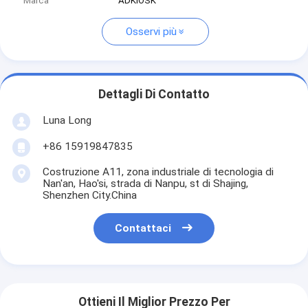
Marca
ADKIOSK
Osservi più
Dettagli Di Contatto
Luna Long
+86 15919847835
Costruzione A11, zona industriale di tecnologia di
Nan'an, Hao'si, strada di Nanpu, st di Shajing,
Shenzhen City.China
Contattaci
Ottieni Il Miglior Prezzo Per