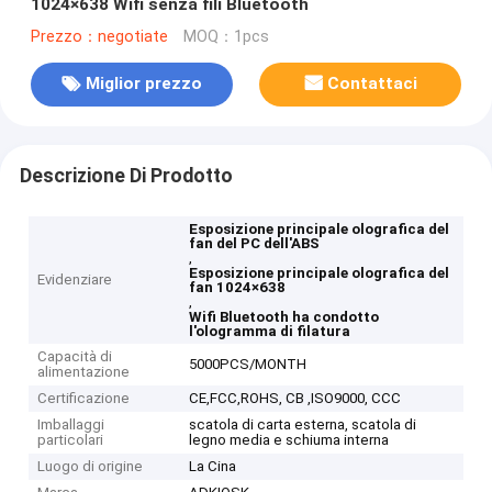
1024×638 Wifi senza fili Bluetooth
Prezzo：negotiate
MOQ：1pcs
Miglior prezzo
Contattaci
Descrizione Di Prodotto
Esposizione principale olografica del
fan del PC dell'ABS
,
Esposizione principale olografica del
Evidenziare
fan 1024×638
,
Wifi Bluetooth ha condotto
l'ologramma di filatura
Capacità di
5000PCS/MONTH
alimentazione
Certificazione
CE,FCC,ROHS, CB ,ISO9000, CCC
Imballaggi
scatola di carta esterna, scatola di
particolari
legno media e schiuma interna
Luogo di origine
La Cina