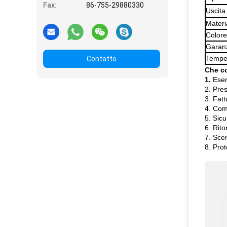
Fax:
86-755-29880330
Uscita
Materi
Colore
Garan
Temper
Contatto
Che co
1.
Esen
2. Pres
3. Fatt
4. Com
5. Sicu
6. Rito
7. Scen
8. Pro