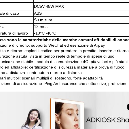
DC5V-45W MAX
ale di caso
ABS
Su misura
zia
12 mesi
atura di lavoro
-10°C~40°C
sa sono le caratteristiche delle marche comuni affidabili di conc
zione di credito: supporto WeChat ed esenzione di Alipay
tito e ritorno: esplori il codice per prendere in prestito, inserire e ritorn
urazione astuta: vista in tempo reale di tempo e di spese di uso
unicazione stabile: modulo di comunicazione 4G, più veloci e più stabil
ro ed affidabile: certificazione di sicurezza materiale a prova di fuoco
rno a distanza: contributo a ritorno a distanza
ari multipli: scenari multipli di sostegno, forte adattabilità
tezione di assicurazione: Ping An Insurance che sottoscrive, protezione