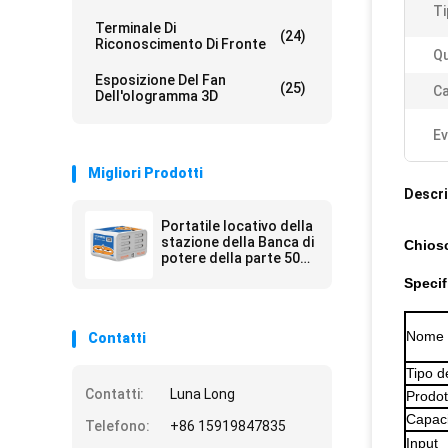
Ti
Terminale Di
(24)
Riconoscimento Di Fronte
Qu
Esposizione Del Fan
(25)
Ca
Dell'ologramma 3D
Ev
Migliori Prodotti
Descri
Portatile locativo della
stazione della Banca di
Chiosc
potere della parte 500
volte 6 scanalature per
Specif
il deposito del centro
commerciale
Nome d
Contatti
Tipo de
Contatti:
Luna Long
Prodot
Capaci
Telefono:
+86 15919847835
Input