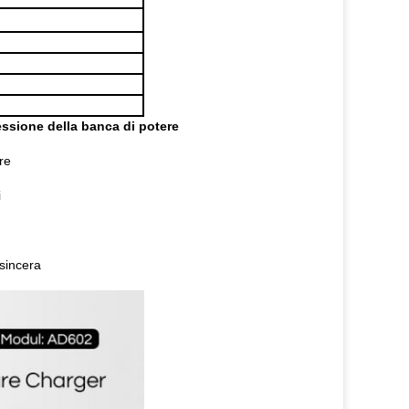
essione della banca di potere
are
i
 sincera