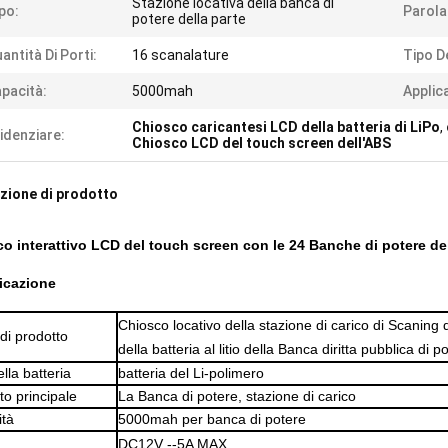
Stazione locativa della banca di
po:
Parola
potere della parte
antità Di Porti:
16 scanalature
Tipo De
pacità:
5000mah
Applic
Chiosco caricantesi LCD della batteria di LiPo
,
idenziare:
Chiosco LCD del touch screen dell'ABS
zione di prodotto
o interattivo LCD del touch screen con le 24 Banche di potere del
icazione
Chiosco locativo della stazione di carico di Scaning d
i prodotto
della batteria al litio della Banca diritta pubblica di p
lla batteria
batteria del Li-polimero
to principale
La Banca di potere, stazione di carico
tà
5000mah per banca di potere
DC12V --5A MAX