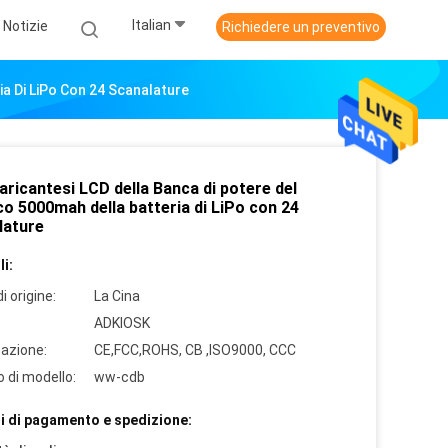
Italian
Notizie
Richiedere un preventivo
ia Di LiPo Con 24 Scanalature
ricantesi LCD della Banca di potere del
o 5000mah della batteria di LiPo con 24
lature
i:
i origine:
La Cina
ADKIOSK
cazione:
CE,FCC,ROHS, CB ,ISO9000, CCC
 di modello:
ww-cdb
i di pagamento e spedizione: