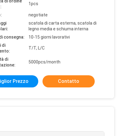
à di ordine
1pcs
:
:
negotiate
aggi
scatola di carta esterna, scatola di
lari:
legno media e schiuma interna
di consegna:
10-15 giorni lavorativi
 di
T/T, L/C
ento:
tà di
5000pcs/month
tazione:
iglior Prezzo
Contatto