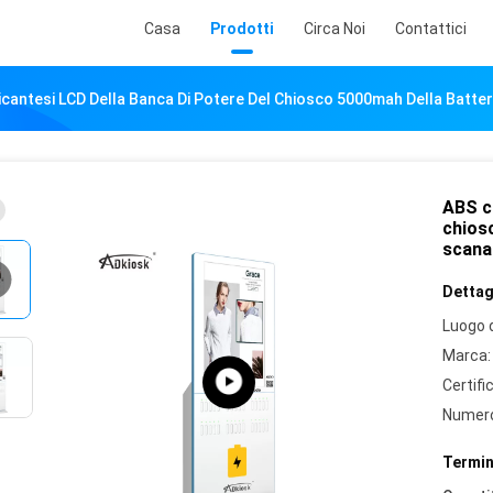
Casa
Prodotti
Circa Noi
Contattici
cantesi LCD Della Banca Di Potere Del Chiosco 5000mah Della Batter
ABS ca
chiosc
scana
Dettagl
Luogo d
Marca:
Certifi
Numero
Termin