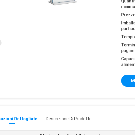
Quantit
minimo
Prezzo
Imball
partico
Tempi 
Termini
pagam
Capaci
alimen
M
azioni Dettagliate
Descrizione Di Prodotto