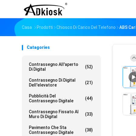
Casa
Prodotti
Chiosco Di Carico Del Telefono
ABS Cari
Catagories
Contrassegno All'aperto
(52)
Di Digital
Contrassegno Di Digital
(21)
Dell'elevatore
Pubblicità Del
(44)
Contrassegno Digitale
Contrassegno Fissato Al
(33)
Muro Di Digital
Pavimento Che Sta
(38)
Contrassegno Digitale