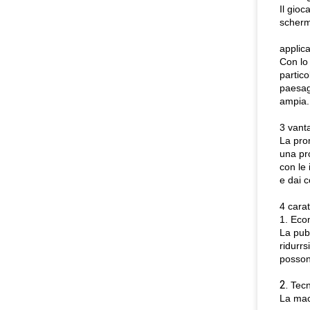
Il gioc
schermi
applic
Con lo 
partico
paesagg
ampia.
3 vanta
La pro
una pro
con le
e dai c
4 carat
1. Eco
La pubb
ridurrs
possono
2.
Tecn
La mac