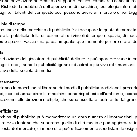
one deve avere determinato supporto tecnico, cambiare i concetti tradizio
 Richiede la pubblicità dell'operazione di macchina, tecnologie informa
agine, i talenti del composto ecc. possono avere un mercato di vantaggi
nio di tempo:
o finale della macchina di pubblicità è di occupare la quota di mercato 
are la pubblicità della diffusione oltre i vincoli di tempo e spazio, di mod
po e spazio. Faccia una pausa in qualunque momento per ore e ore, d
ia:
ettazione del giocatore di pubblicità della rete può spargere varie infor
gini, ecc., fanno le pubblicità ignare ed astratte più vive ed umanitarie.
ziativa della società di media.
nzamento:
ando le macchine si liberano dei modi di pubblicità tradizionali precedenti,
ci, ecc. ed annunciare le macchine sono rispettosi dell'ambiente, economi
azioni nelle direzioni multiple, che sono accettate facilmente dal gran
 efficienza:
china di pubblicità può memorizzare un gran numero di informazioni, pu
uratezza lontano che superano quella di altri media e può aggiornare t
ichiesta del mercato, di modo che può efficacemente soddisfare le esige