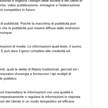
nali e migliora i bisogni delle società e dei clienti di
tiche, video pubblicazione, immagine e l'elaborazione
o competitivo in futuro.
di pubblicità. Poiché la macchina di pubblicità può
o che la pubblicità può essere diffusa dalle restrizioni
ovunque.
mazioni di media. Le informazioni quali testo, il suono,
 E può dare il gioco completo alla creatività ed
 quali le alette di filatoio tradizionali, giornali ed i
zzatori d'energia e forniscono i tipi multipli di
de pubblico.
ò trasmettere le informazioni con una qualità e
empestivamente o regolare le informazioni in risposta
nze del cliente in un modo tempestivo ed efficace.