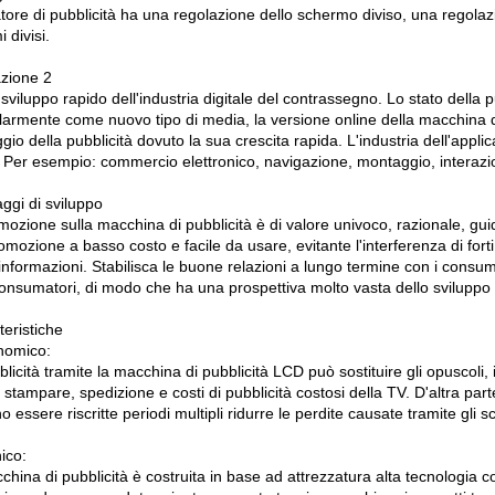
atore di pubblicità ha una regolazione dello schermo diviso, una regolaz
 divisi.
azione 2
sviluppo rapido dell'industria digitale del contrassegno. Lo stato della 
larmente come nuovo tipo di media, la versione online della macchina di
io della pubblicità dovuto la sua crescita rapida. L'industria dell'app
 Per esempio: commercio elettronico, navigazione, montaggio, interazion
ggi di sviluppo
mozione sulla macchina di pubblicità è di valore univoco, razionale, g
mozione a basso costo e facile da usare, evitante l'interferenza di fort
 informazioni. Stabilisca le buone relazioni a lungo termine con i cons
onsumatori, di modo che ha una prospettiva molto vasta dello sviluppo ne
teristiche
nomico:
licità tramite la macchina di pubblicità LCD può sostituire gli opuscoli, i
i stampare, spedizione e costi di pubblicità costosi della TV. D'altra par
 essere riscritte periodi multipli ridurre le perdite causate tramite gli s
ico:
china di pubblicità è costruita in base ad attrezzatura alta tecnologia