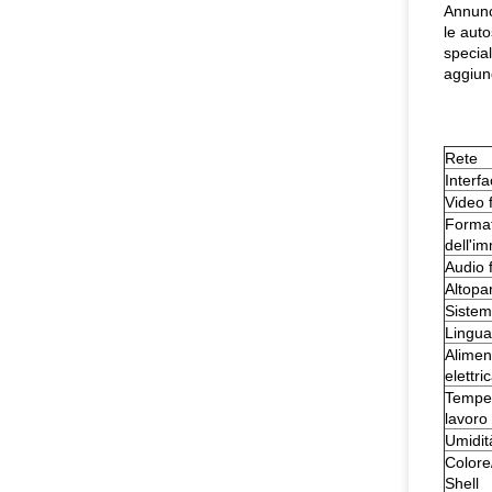
Annunci
le auto
special
aggiung
Rete
Interfa
Video 
Forma
dell'i
Audio 
Altopa
Sistem
Lingua
Alimen
elettri
Temper
lavoro
Umidit
Colore
Shell