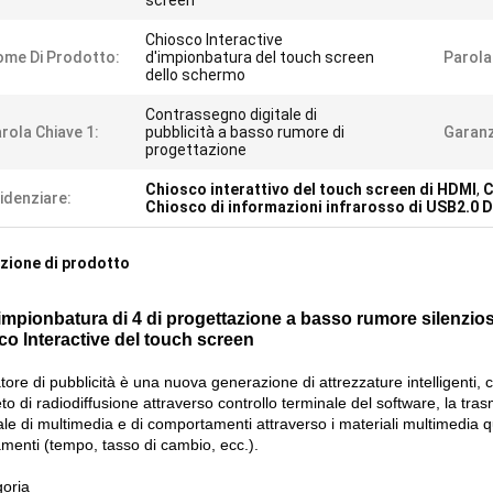
screen
Chiosco lnteractive
me Di Prodotto:
d'impionbatura del touch screen
Parola
dello schermo
Contrassegno digitale di
rola Chiave 1:
pubblicità a basso rumore di
Garanz
progettazione
Chiosco interattivo del touch screen di HDMI
,
C
idenziare:
Chiosco di informazioni infrarosso di USB2.0 D
zione di prodotto
impionbatura di 4 di progettazione a basso rumore silenziosa
co lnteractive del touch screen
atore di pubblicità è una nuova generazione di attrezzature intelligenti, 
o di radiodiffusione attraverso controllo terminale del software, la tras
le di multimedia e di comportamenti attraverso i materiali multimedia qual
amenti (tempo, tasso di cambio, ecc.).
goria