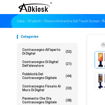
Casa
Prodotti
Chiosco Interattivo Del Touch Screen
F
Catagories
Contrassegno All'aperto
(52)
Di Digital
Contrassegno Di Digital
(21)
Dell'elevatore
Pubblicità Del
(44)
Contrassegno Digitale
Contrassegno Fissato Al
(33)
Muro Di Digital
Pavimento Che Sta
(38)
Contrassegno Digitale