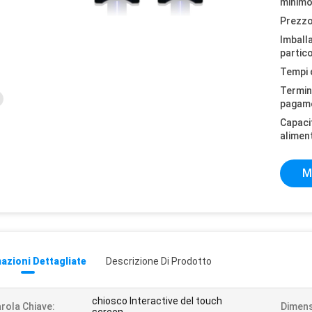
minimo
Prezzo
Imball
partico
Tempi 
Termini
pagam
Capaci
alimen
M
azioni Dettagliate
Descrizione Di Prodotto
chiosco lnteractive del touch
rola Chiave:
Dimens