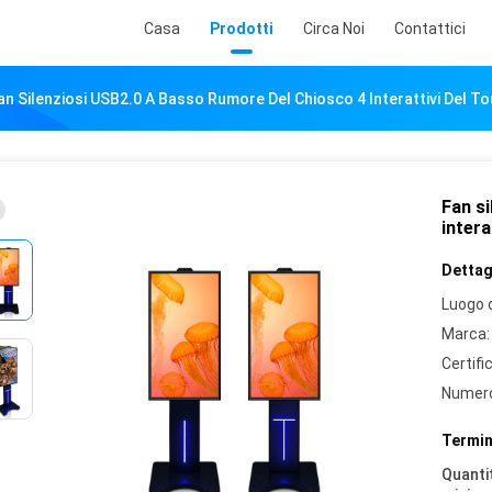
Casa
Prodotti
Circa Noi
Contattici
an Silenziosi USB2.0 A Basso Rumore Del Chiosco 4 Interattivi Del 
Fan s
intera
Dettagl
Luogo d
Marca:
Certifi
Numero
Termin
Quantit