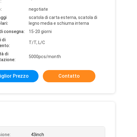
:
:
negotiate
aggi
scatola di carta esterna, scatola di
lari:
legno media e schiuma interna
di consegna:
15-20 giorni
 di
T/T, L/C
ento:
tà di
5000pcs/month
tazione:
iglior Prezzo
Contatto
ione:
43inch