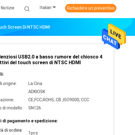
Italian
Notizie
Richiedere un preventivo
Touch Screen Di NTSC HDMI
ilenziosi USB2.0 a basso rumore del chiosco 4
ttivi del touch screen di NTSC HDMI
i:
i origine:
La Cina
ADKIOSK
cazione:
CE,FCC,ROHS, CB ,ISO9000, CCC
 di modello:
SN126
i di pagamento e spedizione:
à di ordine
1pcs