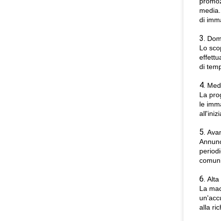
promozi
media.
di imm
3.
Domi
Lo scop
effettu
di tem
4.
Med
La prog
le imma
all'ini
5.
Ava
Annunci
periodi
comunic
6.
Alta
La mac
un'acc
alla r