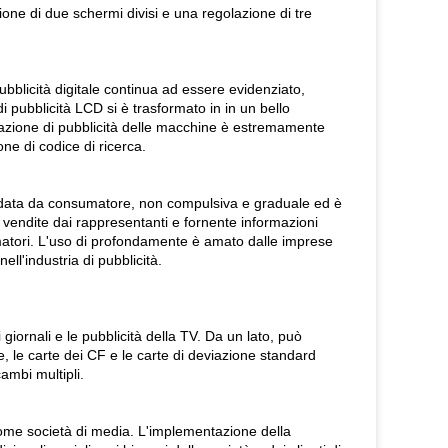
ione di due schermi divisi e una regolazione di tre
pubblicità digitale continua ad essere evidenziato,
 pubblicità LCD si è trasformato in in un bello
licazione di pubblicità delle macchine è estremamente
e di codice di ricerca.
uidata da consumatore, non compulsiva e graduale ed è
i vendite dai rappresentanti e fornente informazioni
umatori. L'uso di profondamente è amato dalle imprese
ll'industria di pubblicità.
 giornali e le pubblicità della TV. Da un lato, può
te, le carte dei CF e le carte di deviazione standard
cambi multipli.
 come società di media. L'implementazione della