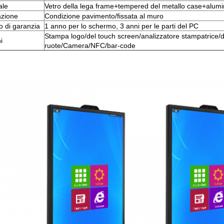
ale
Vetro della lega frame+tempered del metallo case+alum
azione
Condizione pavimento/fissata al muro
o di garanzia
1 anno per lo schermo, 3 anni per le parti del PC
Stampa logo/del touch screen/analizzatore stampatrice/d
i
ruote/Camera/NFC/bar-code