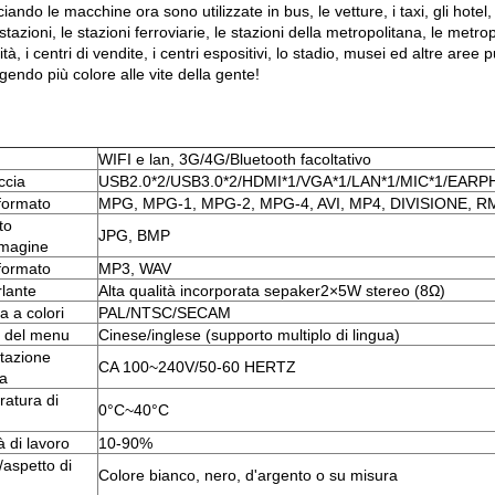
ando le macchine ora sono utilizzate in bus, le vetture, i taxi, gli hotel, 
stazioni, le stazioni ferroviarie, le stazioni della metropolitana, le metropo
ità, i centri di vendite, i centri espositivi, lo stadio, musei ed altre a
endo più colore alle vite della gente!
WIFI e lan, 3G/4G/Bluetooth facoltativo
ccia
USB2.0*2/USB3.0*2/HDMI*1/VGA*1/LAN*1/MIC*1/EAR
formato
MPG, MPG-1, MPG-2, MPG-4, AVI, MP4, DIVISIONE, 
to
JPG, BMP
mmagine
formato
MP3, WAV
rlante
Alta qualità incorporata sepaker2×5W stereo (8Ω)
a a colori
PAL/NTSC/SECAM
 del menu
Cinese/inglese (supporto multiplo di lingua)
tazione
CA 100~240V/50-60 HERTZ
ca
atura di
0°C~40°C
à di lavoro
10-90%
/aspetto di
Colore bianco, nero, d'argento o su misura