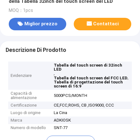
della Tabella 32inch del touch screen del LED
MOQ：1pcs
Miglior prezzo
Contattaci
Descrizione Di Prodotto
Tabella del touch screen di 32inch
LED
,
Evidenziare
,
Tabella del touch screen del FCC LED
Tabella di progettazione del touch
screen di 16:9
Capacità di
5000PCS/MONTH
alimentazione
Certificazione
CE,FCC,ROHS, CB ,ISO9000, CCC
Luogo di origine
La Cina
Marca
ADKIOSK
Numero di modello
SNT-77