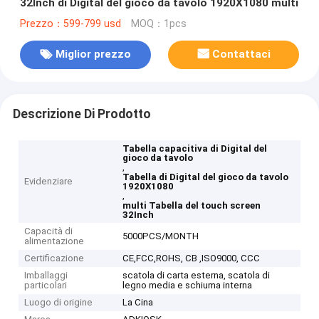
32Inch di Digital del gioco da tavolo 1920X1080 multi
Prezzo：599-799 usd
MOQ：1pcs
Miglior prezzo
Contattaci
Descrizione Di Prodotto
Tabella capacitiva di Digital del
gioco da tavolo
,
Tabella di Digital del gioco da tavolo
Evidenziare
1920X1080
,
multi Tabella del touch screen
32Inch
Capacità di
5000PCS/MONTH
alimentazione
Certificazione
CE,FCC,ROHS, CB ,ISO9000, CCC
Imballaggi
scatola di carta esterna, scatola di
particolari
legno media e schiuma interna
Luogo di origine
La Cina