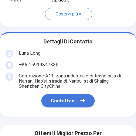
Marca
ADKIOSK
Osservi più
Dettagli Di Contatto
Luna Long
+86 15919847835
Costruzione A11, zona industriale di tecnologia di
Nan'an, Hao'si, strada di Nanpu, st di Shajing,
Shenzhen City.China
Contattaci
Ottieni Il Miglior Prezzo Per