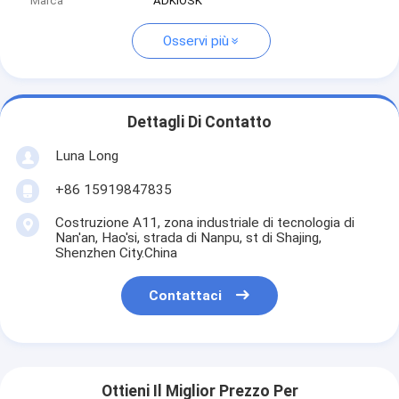
Marca
ADKIOSK
Osservi più
Dettagli Di Contatto
Luna Long
+86 15919847835
Costruzione A11, zona industriale di tecnologia di
Nan'an, Hao'si, strada di Nanpu, st di Shajing,
Shenzhen City.China
Contattaci
Ottieni Il Miglior Prezzo Per