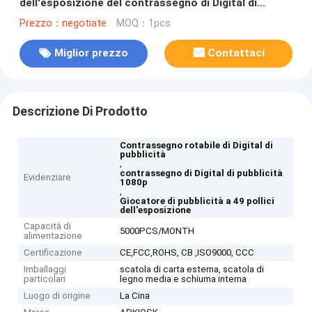
dell'esposizione del contrassegno di Digital di
pubblicità
Prezzo：negotiate
MOQ：1pcs
Miglior prezzo
Contattaci
Descrizione Di Prodotto
Contrassegno rotabile di Digital di
pubblicità
,
contrassegno di Digital di pubblicità
Evidenziare
1080p
,
Giocatore di pubblicità a 49 pollici
dell'esposizione
Capacità di
5000PCS/MONTH
alimentazione
Certificazione
CE,FCC,ROHS, CB ,ISO9000, CCC
Imballaggi
scatola di carta esterna, scatola di
particolari
legno media e schiuma interna
Luogo di origine
La Cina