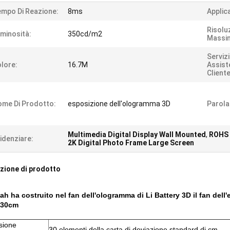
mpo Di Reazione:
8ms
Applic
Risolu
minosità:
350cd/m2
Massi
Servizi
lore:
16.7M
Assist
Cliente
me Di Prodotto:
esposizione dell'ologramma 3D
Parola
Multimedia Digital Display Wall Mounted
,
ROHS 
idenziare:
2K Digital Photo Frame Large Screen
zione di prodotto
h ha costruito nel fan dell'ologramma di Li Battery 3D il fan del
 30cm
sione
30 elementi della carta di deviazione standard di cm