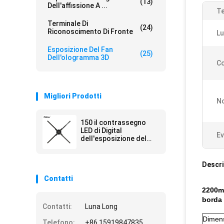
(13)
Dell'affissione A ...
Te
Terminale Di
(24)
Riconoscimento Di Fronte
Lu
Esposizione Del Fan
(25)
Dell'ologramma 3D
Co
Migliori Prodotti
No
150 il contrassegno
LED di Digital
Ev
dell'esposizione del
fan dell'ologramma di
angolo di visione di
grado 3D visualizza il
Descri
fan 85cm
Contatti
2200ma
borda
Contatti:
Luna Long
Dimen
Telefono:
+86 15919847835