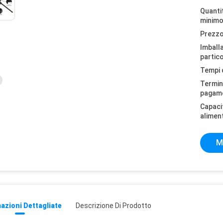
Quantit
minimo
Prezzo
Imball
partico
Tempi 
Termini
pagam
Capaci
alimen
M
azioni Dettagliate
Descrizione Di Prodotto