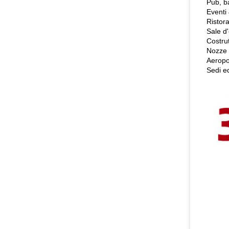
Pub, b
Eventi
Ristora
Sale d'
Costrut
Nozze &
Aeropor
Sedi ed