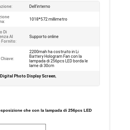
azione:
Dell'interno
zione
1018*572 millimetro
ma:
o Di
enza Al
Supporto online
 Fornito:
2200mah ha costruito in Li
Battery Hologram Fan con la
 Chiave:
lampada di 256pcs LED borda le
lame di 30cm
Digital Photo Display Screen
,
l'esposizione che con la lampada di 256pcs LED