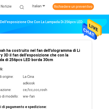
Italian
Notizie
Richiedere un preventivo
n Dell'esposizione Che Con La Lampada Di 256pcs LED
h ha costruito nel fan dell'ologramma di Li
y 3D il fan dell'esposizione che con la
da di 256pcs LED borda 30cm
i:
i origine:
La Cina
adkiosk
cazione:
ce,fcc,ccc,rosh
 di modello:
ww-fan
i di pagamento e spedizione: