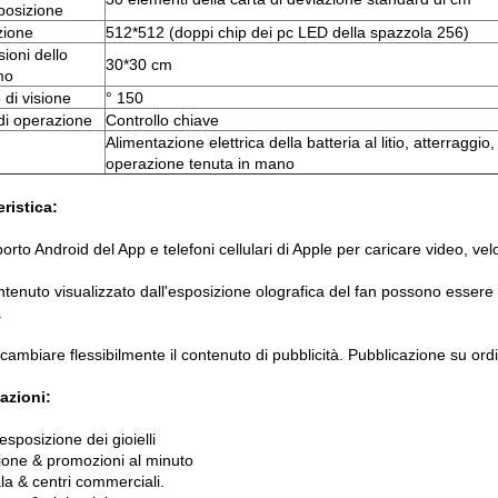
sposizione
zione
512*512 (doppi chip dei pc LED della spazzola 256)
ioni dello
30*30 cm
mo
 di visione
° 150
i operazione
Controllo chiave
Alimentazione elettrica della batteria al litio, atterragg
operazione tenuta in mano
eristica:
orto Android del App e telefoni cellulari di Apple per caricare video, ve
ontenuto visualizzato dall'esposizione olografica del fan possono essere
.
cambiare flessibilmente il contenuto di pubblicità. Pubblicazione su or
azioni:
esposizione dei gioielli
zione & promozioni al minuto
la & centri commerciali.