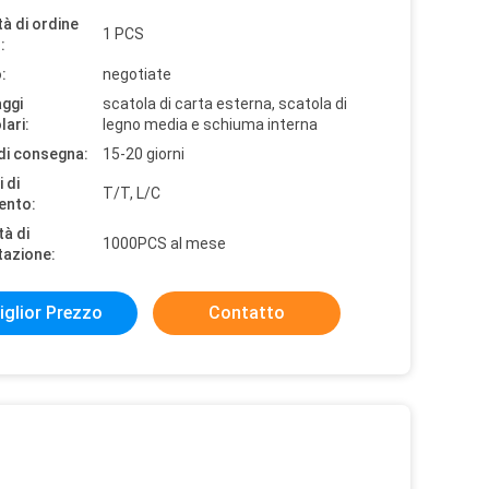
à di ordine
1 PCS
:
:
negotiate
aggi
scatola di carta esterna, scatola di
lari:
legno media e schiuma interna
di consegna:
15-20 giorni
 di
T/T, L/C
ento:
tà di
1000PCS al mese
tazione:
iglior Prezzo
Contatto