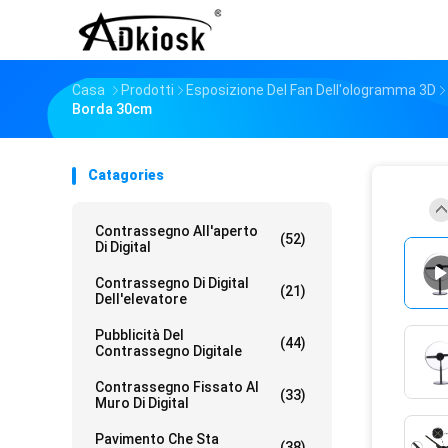
Casa
Prodotti
Esposizione Del Fan Dell'ologramma 3D
Borda 30cm
Catagories
Contrassegno All'aperto
(52)
Di Digital
Contrassegno Di Digital
(21)
Dell'elevatore
Pubblicità Del
(44)
Contrassegno Digitale
Contrassegno Fissato Al
(33)
Muro Di Digital
Pavimento Che Sta
(38)