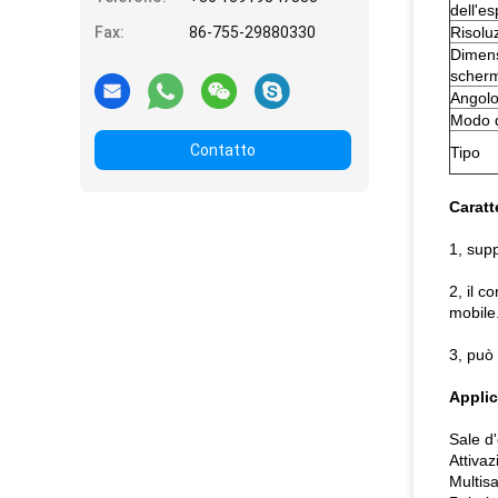
dell'e
Fax:
86-755-29880330
Risolu
Dimens
scher
Angolo
Modo d
Contatto
Tipo
Caratt
1, supp
2, il c
mobile
3, può 
Applic
Sale d'
Attiva
Multisa