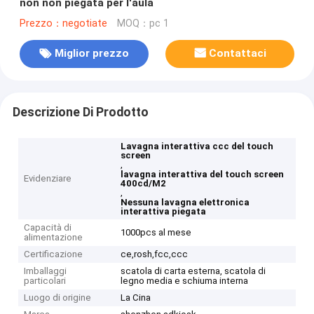
non non piegata per l'aula
Prezzo：negotiate
MOQ：pc 1
Miglior prezzo
Contattaci
Descrizione Di Prodotto
Lavagna interattiva ccc del touch
screen
,
lavagna interattiva del touch screen
Evidenziare
400cd/M2
,
Nessuna lavagna elettronica
interattiva piegata
Capacità di
1000pcs al mese
alimentazione
Certificazione
ce,rosh,fcc,ccc
Imballaggi
scatola di carta esterna, scatola di
particolari
legno media e schiuma interna
Luogo di origine
La Cina