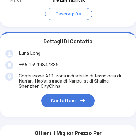
Marca
shenzhen adkiosk
Osservi più
Dettagli Di Contatto
Luna Long
+86 15919847835
Costruzione A11, zona industriale di tecnologia di
Nan'an, Hao'si, strada di Nanpu, st di Shajing,
Shenzhen City.China
Contattaci
Ottieni Il Miglior Prezzo Per