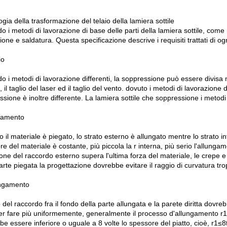
gia della trasformazione del telaio della lamiera sottile
 i metodi di lavorazione di base delle parti della lamiera sottile, come 
one e saldatura. Questa specificazione descrive i requisiti trattati di o
io
o i metodi di lavorazione differenti, la soppressione può essere divisa
io, il taglio del laser ed il taglio del vento. dovuto i metodi di lavorazione
sione è inoltre differente. La lamiera sottile che soppressione i metodi 
gamento
il materiale è piegato, lo strato esterno è allungato mentre lo strato 
e del materiale è costante, più piccola la r interna, più serio l'allun
ione del raccordo esterno supera l'ultima forza del materiale, le crepe 
arte piegata la progettazione dovrebbe evitare il raggio di curvatura tro
ungamento
del raccordo fra il fondo della parte allungata e la parete diritta dovr
per fare più uniformemente, generalmente il processo d'allungamento r1=
e essere inferiore o uguale a 8 volte lo spessore del piatto, cioè, r1≤8t.