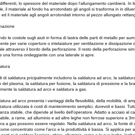
differenti, lo spessore del materiale dopo l'allungamento cambierà. In 
le, il materiale al fondo ha arrotondato gli angoli si trasforma in in diluen
ed il materiale agli angoli arrotondati intorno al pezzo allungato retta
mazione
o le costole sugli aiuti in forma di lastra delle parti di metallo per aumen
ente per varie coperture o intelaiature per ventilazione e dissipazione di
le attraverso il bordo della perforazione. Il resto della perforazione s
e una forma ondeggiante con una laterale si apre.
datura
i di saldatura pricipalmente includono la saldatura ad arco, la saldatura 
 del plasma, la saldatura per fusione, la saldatura di pressione e la bras
lmente la saldatura ad arco e saldatura a gas.
atura ad arco presenta i vantaggi della flessibilità, della mobilità, di amp
zzatura utilizzata è costi di mantenimento semplici, durevoli e bassi. Tutta
nza stabile, che dipende al livello dell'operatore. Adatto a acciaio al c
dabile, a rame, ad alluminio e ad altre leghe non ferrose superiore a 3
ra a gas possono essere regolato. Nella saldatura ad arco, la fonte di ca
ome concentrato come l'arco e la produttività è bassa. Si applica per ass