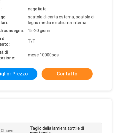
:
:
negotiate
aggi
scatola di carta esterna, scatola di
lari:
legno media e schiuma interna
di consegna:
15-20 giorni
 di
T/T
ento:
tà di
mese 10000pcs
tazione:
iglior Prezzo
Contatto
Taglio della lamiera sottile di
 Chiave: