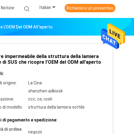
Italian
Notizie
Richiedere un preventivo
re L'OEM Del ODM All'aperto
e impermeabile della struttura della lamiera
e di SUS che ricopre l'OEM del ODM all'aperto
i:
i origine:
La Cina
shenzhen adkiosk
cazione:
ccc, ce, rosh
 di modello:
struttura della lamiera sottile
i di pagamento e spedizione:
à di ordine
negozii