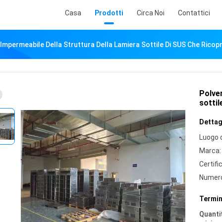
Casa
Prodotti
Circa Noi
Contattici
Impermeabile Della Struttura Della Lamiera Sottile Di SUS Che Ricop
Polver
sottil
Dettagl
Luogo d
Marca:
Certifi
Numero
Termin
Quantit