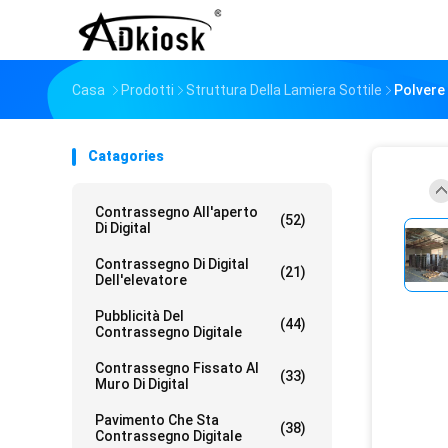
Casa
Prodotti
Struttura Della Lamiera Sottile
Polvere 
Catagories
Contrassegno All'aperto
(52)
Di Digital
Contrassegno Di Digital
(21)
Dell'elevatore
Pubblicità Del
(44)
Contrassegno Digitale
Contrassegno Fissato Al
(33)
Muro Di Digital
Pavimento Che Sta
(38)
Contrassegno Digitale