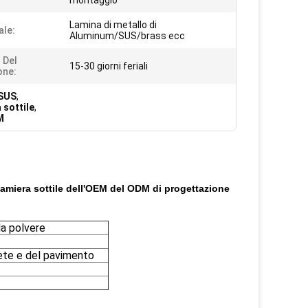
montaggio
Lamina di metallo di
ale:
Aluminum/SUS/brass ecc
 Del
15-30 giorni feriali
one:
 SUS
,
 sottile
,
M
lamiera sottile dell'OEM del ODM di progettazione
la polvere
rete e del pavimento