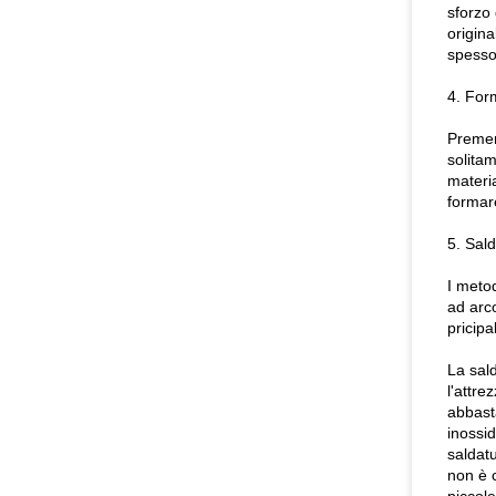
sforzo 
origina
spesso 
4. For
Premend
solitam
materia
formar
5. Sal
I metod
ad arco
pricipa
La sald
l'attre
abbasta
inossi
saldatu
non è c