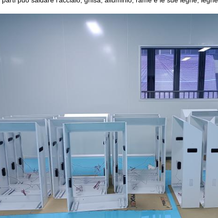
 parti può saldare l'acciaio, ghisa, alluminio, rame e le sue leghe, legh