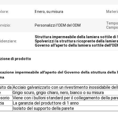
lore:
Il nero, su misura
Materi
Tempo
rvizio:
Personalizzi l'OEM del ODM
Campi
Struttura impermeabile della lamiera sottile di
idenziare:
Spolverizzi la struttura ricoprente della lamiera
Governo all'aperto della lamiera sottile dell'OE
zione di prodotto
cazione impermeabile all'aperto del Governo della struttura della 
na
uito da
Acciaio galvanizzato con un rivestimento inossidabile del
e
Grigio scuro, grigio chiaro, nero, bianco o su misura
sorio
Viene con i bulloni standard per il collegamento della pa
zia
La garanzia del produttore di 1 anno
Isolato del supporto della parete