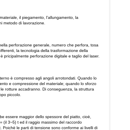
materiale, il piegamento, l'allungamento, la
gni metodo di lavorazione.
 nella perforazione generale, numero che perfora, tosa
 differenti, la tecnologia della trasformazione della
è pricipalmente perforazione digitale e taglio del laser.
interno è compresso agli angoli arrotondati. Quando lo
gamento e compressione del materiale; quando lo sforzo
e le rotture accadranno. Di conseguenza, la struttura
ppo piccolo.
ebbe essere maggior dello spessore del piatto, cioè,
 (il 3~5) t ed il raggio massimo del raccordo
 Poichè le parti di tensione sono conforme ai livelli di