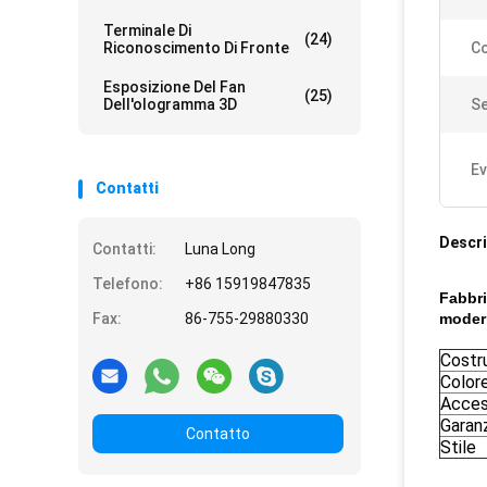
Terminale Di
(24)
Riconoscimento Di Fronte
Co
Esposizione Del Fan
(25)
Dell'ologramma 3D
Se
Ev
Contatti
Descri
Contatti:
Luna Long
Telefono:
+86 15919847835
Fabbri
Fax:
86-755-29880330
moder
Costr
Color
Acces
Garan
Contatto
Stile