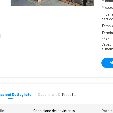
minimo
Prezzo
Imball
partico
Tempi 
Termini
pagam
Capaci
alimen
M
azioni Dettagliate
Descrizione Di Prodotto
ile:
Condizione del pavimento
Parola