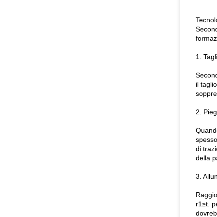
Tecnolo
Secondo
formazi
1. Tagl
Second
il tagl
soppres
2. Pie
Quando 
spessor
di traz
della p
3. All
Raggio 
r1≥t. 
dovrebb