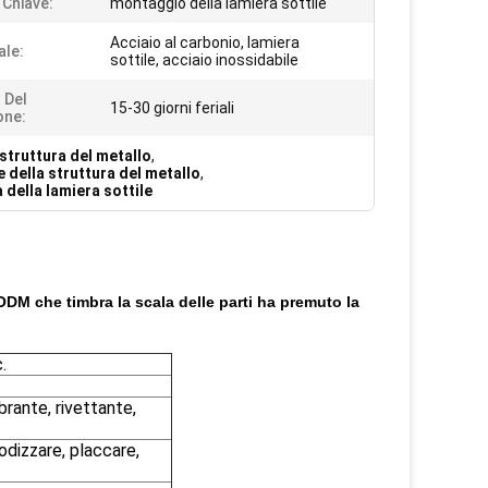
 Chiave:
montaggio della lamiera sottile
Acciaio al carbonio, lamiera
ale:
sottile, acciaio inossidabile
 Del
15-30 giorni feriali
one:
struttura del metallo
,
 della struttura del metallo
,
 della lamiera sottile
 ODM che timbra la scala delle parti ha premuto la
.
brante, rivettante,
odizzare, placcare,