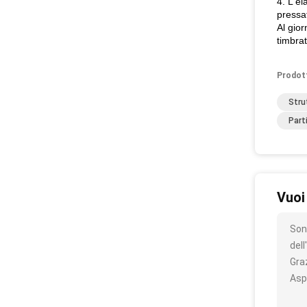
4. L'el
pressa
Al gior
timbrat
Prodot
Stru
Part
Vuoi
Son
del
Gra
Asp