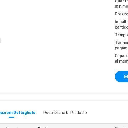
Quantit
minimo
Prezzo
Imball
partico
Tempi 
Termini
pagam
Capaci
alimen
M
azioni Dettagliate
Descrizione Di Prodotto