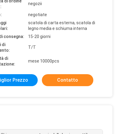
à di ordine
negozii
:
:
negotiate
aggi
scatola di carta esterna, scatola di
lari:
legno media e schiuma interna
di consegna:
15-20 giorni
 di
T/T
ento:
tà di
mese 10000pcs
tazione:
iglior Prezzo
Contatto