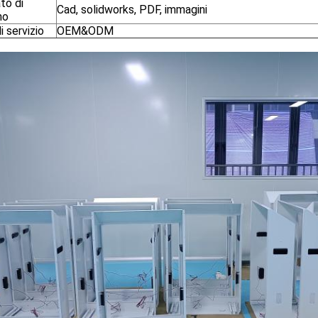
to di
Cad, solidworks, PDF, immagini
no
i servizio
OEM&ODM