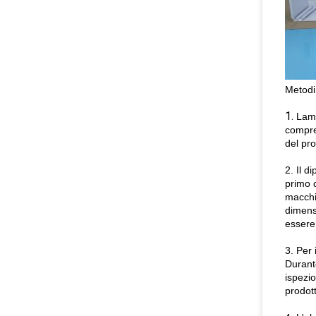
Metodi 
1.
Lami
compren
del pro
2. Il d
primo 
macchin
dimens
essere 
3. Per 
Durant
ispezi
prodott