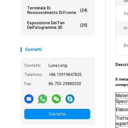
Ri
Terminale Di
(24)
Riconoscimento Di Fronte
Co
Esposizione Del Fan
(25)
Dell'ologramma 3D
P
Ev
Contatti
Descri
Contatti:
Luna Long
Telefono:
+86 15919847835
Il met
Fax:
86-755-29880330
compo
Mater
Speci
Elabo
Contatto
Tratt
superf