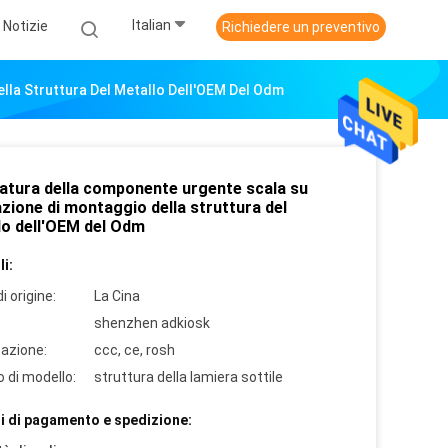
Italian
Notizie
Richiedere un preventivo
lla Struttura Del Metallo Dell'OEM Del Odm
atura della componente urgente scala su
zione di montaggio della struttura del
lo dell'OEM del Odm
i:
i origine:
La Cina
shenzhen adkiosk
cazione:
ccc, ce, rosh
 di modello:
struttura della lamiera sottile
i di pagamento e spedizione: