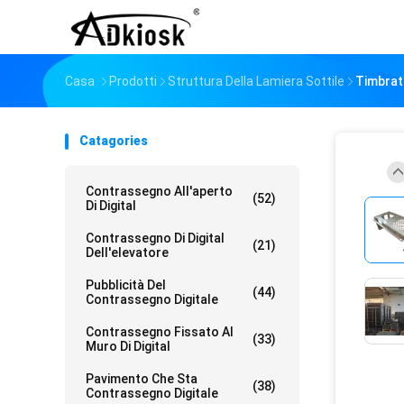
Casa
Prodotti
Struttura Della Lamiera Sottile
Timbrat
Catagories
Contrassegno All'aperto
(52)
Di Digital
Contrassegno Di Digital
(21)
Dell'elevatore
Pubblicità Del
(44)
Contrassegno Digitale
Contrassegno Fissato Al
(33)
Muro Di Digital
Pavimento Che Sta
(38)
Contrassegno Digitale