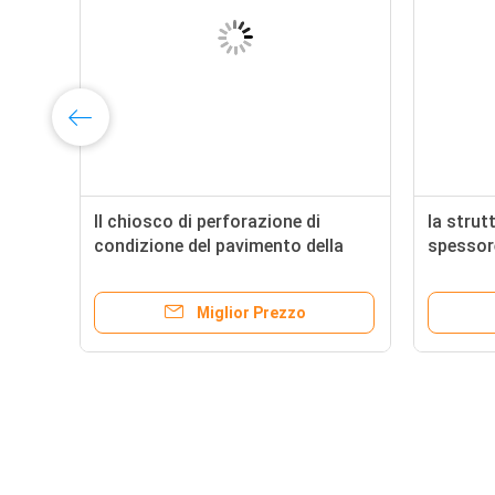
Il chiosco di perforazione di
la strut
condizione del pavimento della
spessor
struttura della lamiera sottile di
la timbr
CNC ha anodizzato Hardcoat
elettron
Miglior Prezzo
circa
Lavagna interattiva del touch