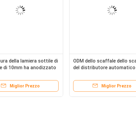
tura della lamiera sottile di
ODM dello scaffale dello sc
e di 10mm ha anodizzato
del distributore automatico
atura dell'ANSI per
montaggio della struttura d
ico
lamiera sottile di MIG CMM
Miglior Prezzo
Miglior Prezzo
chiosco interattivo del touch
Seguaci