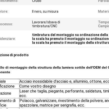
vestimento:
Crudo
Parola
lore:
Il nero, su misura
Materi
Lavorare/sbava di
Tempo
rocesso:
timbratura/CNC
Campi
timbratura del montaggio su ordinazione della 
idenziare:
la scala ha premuto il montaggio su ordinazione
la scala ha premuto il montaggio della struttura
zione di prodotto
allo di montaggio della struttura della lamiera sottile dell'OEM del
nente
iale
Acciaio inossidabile d'acciaio e, alluminio, ottone, ecc
ficazione
Come vostro disegno
Laser che taglia, piegante, perforante, saldatura, tim
razione
ecc.
amento di
Polacco, galvanizzare, rivestimento della polvere, an
icie
spazzolare, matrice per serigrafia, ecc.