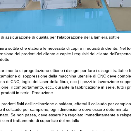
di assicurazione di qualità per l'elaborazione della lamiera sottile
era sottile che elabora le necessità di capire i requisiti di cliente. Nel to
sione dei prodotti del cliente e capite i requisiti del cliente dell'aspet
dotto.
ipartimento di progettazione ottiene i disegni per fare i disegni trattati e l
campione di soppressione della macchina utensile di CNC deve complet
a di CNC, taglio del laser della fibra, ecc.) i pezzi in lavorazione sop
ione, il comportamento, ecc., durante la fabbricazione in serie, tutti 
prodotti in serie. Produzione.
i prodotti finiti dell'inclinazione o saldata, effettui il collaudo per camp
e il collaudo per campione, ogni dimensione deve essere determinata. 
onato. Se non passa, deve essere ha regolato immediatamente e reispezi
i con il trattamento di superficie del metallo.