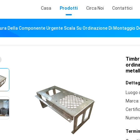
Casa
Prodotti
Circa Noi
Contattici
ura Della Componente Urgente Scala Su Ordinazione Di Montaggio De
Timbr
ordina
metal
Dettagl
Luogo d
Marca:
Certifi
Numero
Termin