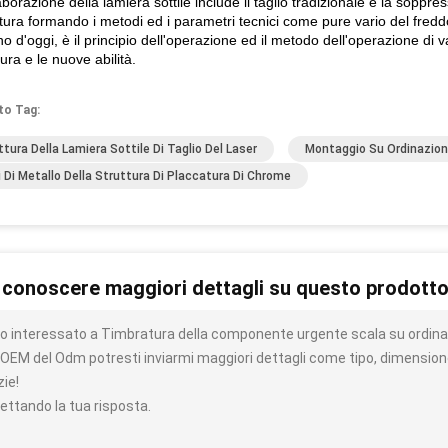
aborazione della lamiera sottile include il taglio tradizionale e la soppr
tura formando i metodi ed i parametri tecnici come pure vario del freddo
no d'oggi, è il principio dell'operazione ed il metodo dell'operazione di v
ura e le nuove abilità.
to Tag:
ttura Della Lamiera Sottile Di Taglio Del Laser
Montaggio Su Ordinazione
i Di Metallo Della Struttura Di Placcatura Di Chrome
 conoscere maggiori dettagli su questo prodott
o interessato a Timbratura della componente urgente scala su ordinaz
l'OEM del Odm potresti inviarmi maggiori dettagli come tipo, dimensione
zie!
ettando la tua risposta.